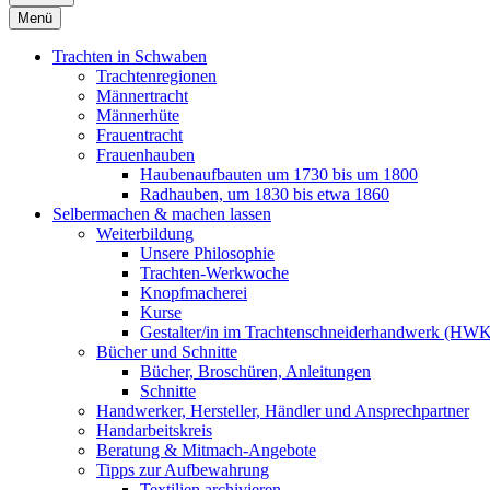
Menü
Trachten in Schwaben
Trachtenregionen
Männertracht
Männerhüte
Frauentracht
Frauenhauben
Haubenaufbauten um 1730 bis um 1800
Radhauben, um 1830 bis etwa 1860
Selbermachen & machen lassen
Weiterbildung
Unsere Philosophie
Trachten-Werkwoche
Knopfmacherei
Kurse
Gestalter/in im Trachtenschneiderhandwerk (HW
Bücher und Schnitte
Bücher, Broschüren, Anleitungen
Schnitte
Handwerker, Hersteller, Händler und Ansprechpartner
Handarbeitskreis
Beratung & Mitmach-Angebote
Tipps zur Aufbewahrung
Textilien archivieren