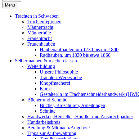
Menü
Trachten in Schwaben
Trachtenregionen
Männertracht
Männerhüte
Frauentracht
Frauenhauben
Haubenaufbauten um 1730 bis um 1800
Radhauben, um 1830 bis etwa 1860
Selbermachen & machen lassen
Weiterbildung
Unsere Philosophie
Trachten-Werkwoche
Knopfmacherei
Kurse
Gestalter/in im Trachtenschneiderhandwerk (HW
Bücher und Schnitte
Bücher, Broschüren, Anleitungen
Schnitte
Handwerker, Hersteller, Händler und Ansprechpartner
Handarbeitskreis
Beratung & Mitmach-Angebote
Tipps zur Aufbewahrung
Textilien archivieren