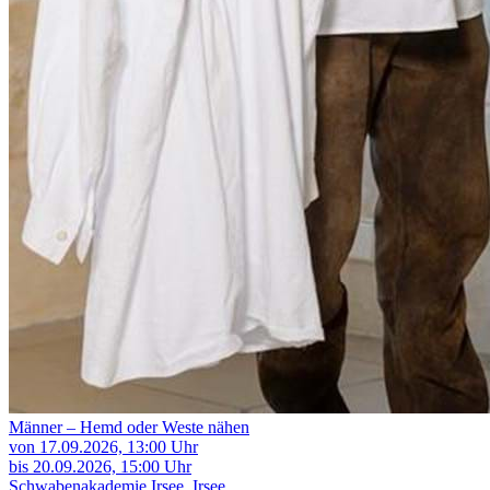
Männer – Hemd oder Weste nähen
von 17.09.2026,
13:00 Uhr
bis 20.09.2026,
15:00 Uhr
Schwabenakademie Irsee, Irsee