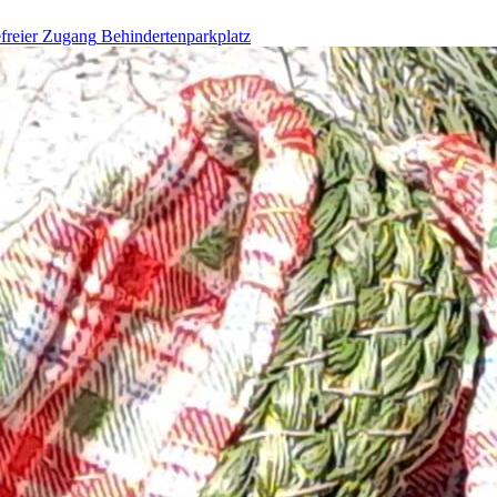
efreier Zugang
Behindertenparkplatz