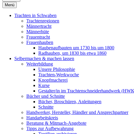
Menü
Trachten in Schwaben
Trachtenregionen
Männertracht
Männerhüte
Frauentracht
Frauenhauben
Haubenaufbauten um 1730 bis um 1800
Radhauben, um 1830 bis etwa 1860
Selbermachen & machen lassen
Weiterbildung
Unsere Philosophie
Trachten-Werkwoche
Knopfmacherei
Kurse
Gestalter/in im Trachtenschneiderhandwerk (HW
Bücher und Schnitte
Bücher, Broschüren, Anleitungen
Schnitte
Handwerker, Hersteller, Händler und Ansprechpartner
Handarbeitskreis
Beratung & Mitmach-Angebote
Tipps zur Aufbewahrung
Textilien archivieren