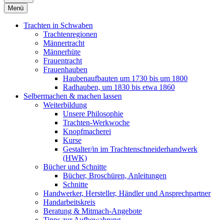
Menü
Trachten in Schwaben
Trachtenregionen
Männertracht
Männerhüte
Frauentracht
Frauenhauben
Haubenaufbauten um 1730 bis um 1800
Radhauben, um 1830 bis etwa 1860
Selbermachen & machen lassen
Weiterbildung
Unsere Philosophie
Trachten-Werkwoche
Knopfmacherei
Kurse
Gestalter/in im Trachtenschneiderhandwerk
(HWK)
Bücher und Schnitte
Bücher, Broschüren, Anleitungen
Schnitte
Handwerker, Hersteller, Händler und Ansprechpartner
Handarbeitskreis
Beratung & Mitmach-Angebote
Tipps zur Aufbewahrung