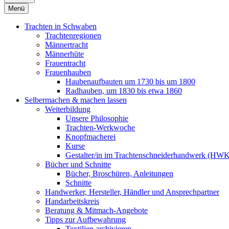
Menü
Trachten in Schwaben
Trachtenregionen
Männertracht
Männerhüte
Frauentracht
Frauenhauben
Haubenaufbauten um 1730 bis um 1800
Radhauben, um 1830 bis etwa 1860
Selbermachen & machen lassen
Weiterbildung
Unsere Philosophie
Trachten-Werkwoche
Knopfmacherei
Kurse
Gestalter/in im Trachtenschneiderhandwerk (HW
Bücher und Schnitte
Bücher, Broschüren, Anleitungen
Schnitte
Handwerker, Hersteller, Händler und Ansprechpartner
Handarbeitskreis
Beratung & Mitmach-Angebote
Tipps zur Aufbewahrung
Textilien archivieren