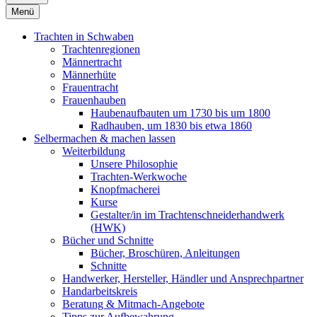
Menü
Trachten in Schwaben
Trachtenregionen
Männertracht
Männerhüte
Frauentracht
Frauenhauben
Haubenaufbauten um 1730 bis um 1800
Radhauben, um 1830 bis etwa 1860
Selbermachen & machen lassen
Weiterbildung
Unsere Philosophie
Trachten-Werkwoche
Knopfmacherei
Kurse
Gestalter/in im Trachtenschneiderhandwerk
(HWK)
Bücher und Schnitte
Bücher, Broschüren, Anleitungen
Schnitte
Handwerker, Hersteller, Händler und Ansprechpartner
Handarbeitskreis
Beratung & Mitmach-Angebote
Tipps zur Aufbewahrung