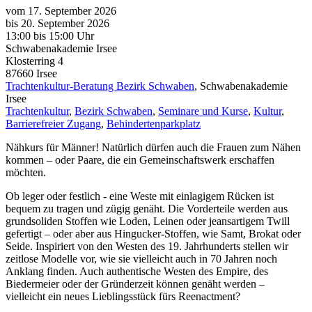
vom 17. September 2026
bis 20. September 2026
13:00
bis
15:00 Uhr
Schwabenakademie Irsee
Klosterring 4
87660
Irsee
Trachtenkultur-Beratung Bezirk Schwaben
, Schwabenakademie
Irsee
Trachtenkultur
,
Bezirk Schwaben
,
Seminare und Kurse
,
Kultur
,
Barrierefreier Zugang
,
Behindertenparkplatz
Nähkurs für Männer! Natürlich dürfen auch die Frauen zum Nähen
kommen – oder Paare, die ein Gemeinschaftswerk erschaffen
möchten.
Ob leger oder festlich - eine Weste mit einlagigem Rücken ist
bequem zu tragen und zügig genäht. Die Vorderteile werden aus
grundsoliden Stoffen wie Loden, Leinen oder jeansartigem Twill
gefertigt – oder aber aus Hingucker-Stoffen, wie Samt, Brokat oder
Seide. Inspiriert von den Westen des 19. Jahrhunderts stellen wir
zeitlose Modelle vor, wie sie vielleicht auch in 70 Jahren noch
Anklang finden. Auch authentische Westen des Empire, des
Biedermeier oder der Gründerzeit können genäht werden –
vielleicht ein neues Lieblingsstück fürs Reenactment?