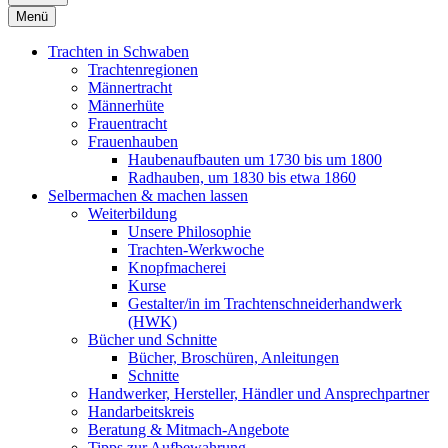
Menü
Trachten in Schwaben
Trachtenregionen
Männertracht
Männerhüte
Frauentracht
Frauenhauben
Haubenaufbauten um 1730 bis um 1800
Radhauben, um 1830 bis etwa 1860
Selbermachen & machen lassen
Weiterbildung
Unsere Philosophie
Trachten-Werkwoche
Knopfmacherei
Kurse
Gestalter/in im Trachtenschneiderhandwerk
(HWK)
Bücher und Schnitte
Bücher, Broschüren, Anleitungen
Schnitte
Handwerker, Hersteller, Händler und Ansprechpartner
Handarbeitskreis
Beratung & Mitmach-Angebote
Tipps zur Aufbewahrung