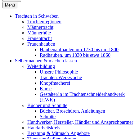
Menü
Trachten in Schwaben
Trachtenregionen
Männertracht
Männerhüte
Frauentracht
Frauenhauben
Haubenaufbauten um 1730 bis um 1800
Radhauben, um 1830 bis etwa 1860
Selbermachen & machen lassen
Weiterbildung
Unsere Philosophie
Trachten-Werkwoche
Knopfmacherei
Kurse
Gestalter/in im Trachtenschneiderhandwerk
(HWK)
Bücher und Schnitte
Bücher, Broschüren, Anleitungen
Schnitte
Handwerker, Hersteller, Händler und Ansprechpartner
Handarbeitskreis
Beratung & Mitmach-Angebote
Tipps zur Aufbewahrung