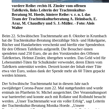
vordere Reihe: rechts H. Zinsler vom offenen
Tafelkreis, links Leiterin der Trachtenkultur-
Beratung M. Hoede, hintere Reihe: v. r. n. l. das
Team der Trachtenkulturberatung A. Heimbach, E.
Araz, M. Chaudhry und S. J.-Müller. - Foto: Alois
Walter
Beim 22. Schwäbischen Trachtenmarkt am 8. Oktober in Krumbach
hat die Trachtenkultur-Beratung überzählige Stick- und Häkelgarne,
Bücher und Handarbeiten verschenkt und hierfür eine Spendenbox
für den Offenen Tafelkreis aufgestellt. Die Besucher/-innen
spendeten rund 250 Euro, die an den Vorsitzenden des Offenen
Tafelkreises, Helmut Zinsler, übergeben wurden. Das Geld wird für
Lebensmittel-Tüten für Schulkinder verwendet, deren Eltern vom
Tafelkreis unterstützt werden. Derzeit kostet der Inhalt einer Tüte
etwa vier Euro, sodass dank der Spende mehr als 60 Tüten gepackt
werden können.
Der Schwäbische Trachtenmarkt hat in diesem Jahr nach
zweijähriger Corona-Pause zum 22. Mal stattgefunden und wurde
erstmals im Pfarrheim St. Michel ausgerichtet. Der Veranstaltungsort
war barrierefrei und konnte auch mit Rollator und Rollstuhl besucht
werden. „Unser Trachtenmarkt war ein voller Erfolg“, sagt Leiterin
der Trachtenkultur-Beratung Monika Hoede. „Unsere