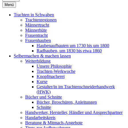
Menü
Trachten in Schwaben
Trachtenregionen
Männertracht
Männerhüte
Frauentracht
Frauenhauben
Haubenaufbauten um 1730 bis um 1800
Radhauben, um 1830 bis etwa 1860
Selbermachen & machen lassen
Weiterbildung
Unsere Philosophie
Trachten-Werkwoche
Knopfmacherei
Kurse
Gestalter/in im Trachtenschneiderhandwerk
(HWK)
Bücher und Schnitte
Bücher, Broschüren, Anleitungen
Schnitte
Handwerker, Hersteller, Händler und Ansprechpartner
Handarbeitskreis
Beratung & Mitmach-Angebote
Tipps zur Aufbewahrung