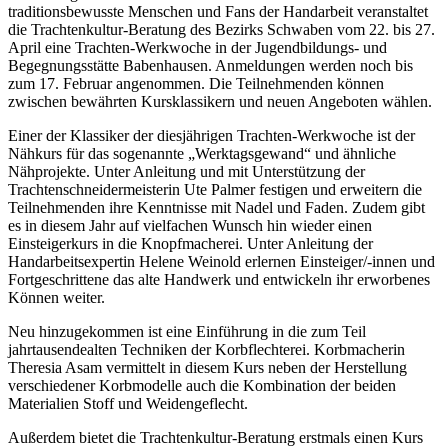
traditionsbewusste Menschen und Fans der Handarbeit veranstaltet
die Trachtenkultur-Beratung des Bezirks Schwaben vom 22. bis 27.
April eine Trachten-Werkwoche in der Jugendbildungs- und
Begegnungsstätte Babenhausen. Anmeldungen werden noch bis
zum 17. Februar angenommen. Die Teilnehmenden können
zwischen bewährten Kursklassikern und neuen Angeboten wählen.
Einer der Klassiker der diesjährigen Trachten-Werkwoche ist der
Nähkurs für das sogenannte „Werktagsgewand“ und ähnliche
Nähprojekte. Unter Anleitung und mit Unterstützung der
Trachtenschneidermeisterin Ute Palmer festigen und erweitern die
Teilnehmenden ihre Kenntnisse mit Nadel und Faden. Zudem gibt
es in diesem Jahr auf vielfachen Wunsch hin wieder einen
Einsteigerkurs in die Knopfmacherei. Unter Anleitung der
Handarbeitsexpertin Helene Weinold erlernen Einsteiger/-innen und
Fortgeschrittene das alte Handwerk und entwickeln ihr erworbenes
Können weiter.
Neu hinzugekommen ist eine Einführung in die zum Teil
jahrtausendealten Techniken der Korbflechterei. Korbmacherin
Theresia Asam vermittelt in diesem Kurs neben der Herstellung
verschiedener Korbmodelle auch die Kombination der beiden
Materialien Stoff und Weidengeflecht.
Außerdem bietet die Trachtenkultur-Beratung erstmals einen Kurs