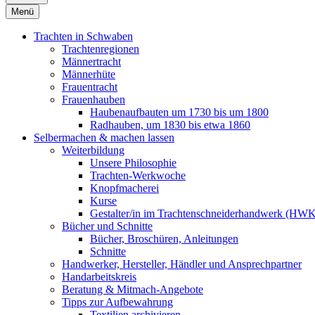
Menü
Trachten in Schwaben
Trachtenregionen
Männertracht
Männerhüte
Frauentracht
Frauenhauben
Haubenaufbauten um 1730 bis um 1800
Radhauben, um 1830 bis etwa 1860
Selbermachen & machen lassen
Weiterbildung
Unsere Philosophie
Trachten-Werkwoche
Knopfmacherei
Kurse
Gestalter/in im Trachtenschneiderhandwerk (HW
Bücher und Schnitte
Bücher, Broschüren, Anleitungen
Schnitte
Handwerker, Hersteller, Händler und Ansprechpartner
Handarbeitskreis
Beratung & Mitmach-Angebote
Tipps zur Aufbewahrung
Textilien archivieren